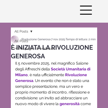
All Posts
Rivoluzione Generosa
7 nov 2025
Tempo di lettura: 2 min
All Posts
È INIZIATA LA RIVOLUZIONE
Home page - in evidenza
GENEROSA
Il 5 novembre 2025, nel magnifico Salone 
degli Affreschi della 
Società Umanitaria di 
Milano
, è nata ufficialmente 
Rivoluzione 
Generosa
. Un evento che non è stato una 
semplice presentazione, ma un vero e 
proprio momento di incontro, riflessione e 
condivisione: un invito ad abbracciare un 
nuovo modo di vivere la 
generosità
 come 